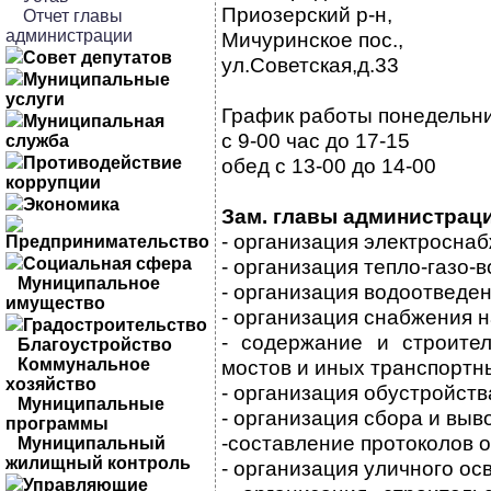
Приозерский р-н,
Отчет главы
администрации
Мичуринское пос.,
Совет депутатов
ул.Советская,д.33
Муниципальные
услуги
График работы понедельни
Муниципальная
с 9-00 час до 17-15
служба
Противодействие
обед с 13-00 до 14-00
коррупции
Экономика
Зам. главы администрац
- организация электросна
Предпринимательство
Социальная сфера
- организация тепло-газо
Муниципальное
- организация водоотведе
имущество
- организация снабжения 
Градостроительство
- содержание и строите
Благоустройство
Коммунальное
мостов и иных транспорт
хозяйство
- организация обустройств
Муниципальные
- организация сбора и выв
программы
-составление протоколов
Муниципальный
жилищный контроль
- организация уличного ос
Управляющие