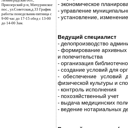
Ленинградская обл.,
- экономическое планиров
Приозерский р-н, Мичуринское
пос., ул.Советская,д.33 График
- управление муниципаль
работы понедельник-пятница с
- установление, изменение
9-00 час до 17-15 обед с 13-00
до 14-00 Зам.
Ведущий специалист
- делопроизводство админ
- формирование архивных 
и попечительства
- организация библиотечн
- создание условий для ор
- обеспечение условий 
физической культуры и сп
- контроль исполнения
- похозяйственный учет
- выдача медицинских пол
- ведение нотариальных д