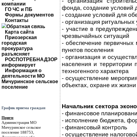
- организация строител
компании
фонда, создание условий 
ГО ЧС и ПБ
- создание условий для об
Формы документов
Контакты
- организация ритуальных
Обратная связь
- участие в предупрежде
Карта сайта
чрезвычайных ситуаций
Приозерская
- обеспечение первичных
городская
прокуратура
пунктов поселения
разъясняет
- организация и осуществ
РОСПОТРЕБНАДЗОР
населения и территории 
информирует
техногенного характера
Информация о
деятельности МО
- осуществление меропри
Мичуринское сельское
объектах, охране их жизни
поселение
Начальник сектора экон
График приема граждан
- финансовое планирован
Прием
- исполнение бюджета, фо
Администрация МО
- финансовый контроль
Мичуринское сельское
поселение 188753,
- осуществление налогово