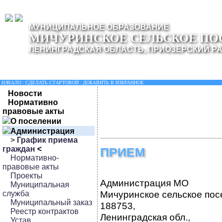
МУНИЦИПАЛЬНОЕ ОБРАЗОВАНИЕ
МИЧУРИНСКОЕ СЕЛЬСКОЕ ПО
ЛЕНИНГРАДСКАЯ ОБЛАСТЬ, ПРИОЗЕРСКИЙ Р
НАЧАЛО
|
СДЕЛАТЬ СТАРТОВОЙ
|
ДОБАВИТЬ В ИЗБРАННОЕ
Новости
Нормативно
правовые акты
О поселении
Администрация
>
График приема
граждан
<
ПРИЕМ
Нормативно-
правовые акты
Проекты
Администрация МО
Муниципальная
Мичуринское сельское пос
служба
Муниципальный заказ
188753,
Реестр контрактов
Ленинградская обл.,
Устав