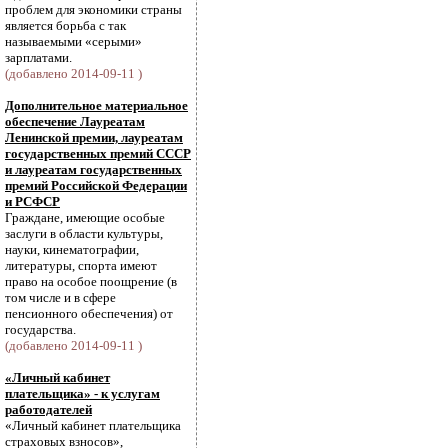
проблем для экономики страны
является борьба с так
называемыми «серыми»
зарплатами.
(добавлено 2014-09-11 )
Дополнительное материальное
обеспечение Лауреатам
Ленинской премии, лауреатам
государственных премий СССР
и лауреатам государственных
премий Российской Федерации
и РСФСР
Граждане, имеющие особые
заслуги в области культуры,
науки, кинематографии,
литературы, спорта имеют
право на особое поощрение (в
том числе и в сфере
пенсионного обеспечения) от
государства.
(добавлено 2014-09-11 )
«Личный кабинет
плательщика» - к услугам
работодателей
«Личный кабинет плательщика
страховых взносов»,