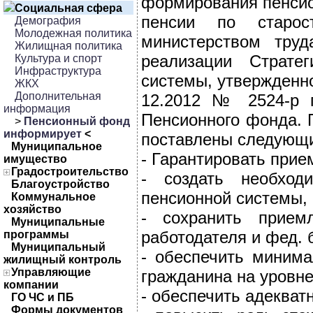
формирования пенсио
Социальная сфера
пенсии по старос
Демография
Молодежная политика
министерством тру
Жилищная политика
реализации Стратег
Культура и спорт
Инфраструктура
системы, утвержденн
ЖКХ
Дополнительная
12.2012 № 2524-р 
информация
Пенсионного фонда. 
>
Пенсионный фонд
информирует
<
поставлены следующи
Муниципальное
- Гарантировать прие
имущество
Градостроительство
- создать необход
Благоустройство
пенсионной системы, 
Коммунальное
хозяйство
- сохранить прием
Муниципальные
работодателя и фед. 
программы
Муниципальный
- обеспечить минима
жилищный контроль
Управляющие
гражданина на уровн
компании
- обеспечить адекват
ГО ЧС и ПБ
Формы документов