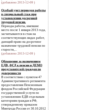
(добавлено 2013-12-09 )
Особый учет периодов работы
в специальный стаж при
установлении досрочной
трудовой пенсии.
Периоды работы, имевшие
место после 1 января 2013 года,
засчитываются в стаж на
соответствующих видах работ,
дающий право на досрочное
назначение трудовой пенсии по
старости,...
(добавлено 2013-12-09 )
Обращение за назначением
ЕДВ, ФСД к пенсии и ДЕМО
представителей граждан по
доверенности
В соответствии с пунктом 47
Административного регламента
предоставления Пенсионным
фондом Российской Федерации
государственной услуги по
установлению ЕДВ отдельным
категориям граждан в РФ,
утвержденному приказом
Минтруда России от 30.10.2012