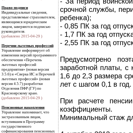
- За период воинско
Право подписи
срочной службы, пери
Индивидуальные сведения,
ребенка);
представляемые страхователем,
являющимся юридическим
- 0,85 ПК за год отпу
лицом, заверяются подписью
руководителя.
- 1,7 ПК за год отпус
(добавлено 2015-04-29 )
- 2,55 ПК за год отпу
Перечни льготных профессий
Управление информирует об
изменении версий программного
Предусмотрено поэ
обеспечения «Перечень
льготных профессий
заработной платы, с
предприятия» (новая версия
3.5.6) и «Сверка ИС и Перечней
1,6 до 2,3 размера с
льготных профессий» (новая
лет с шагом 0,1 в год.
версия 4.5.7) разработки
Отделения ПФР (ГУ) по
Красноярскому краю.
(добавлено 2015-04-29 )
При расчете пенси
Пенсионные накопления
коэффициенты.
Управление напоминает, что
Минимальный стаж для
застрахованным лицам,
вступившим в Программу
государственного
софинансирования пенсионных