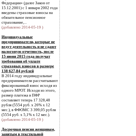
Федерации» (далее Закон от
15.12.2001) с 1 января 2002 года
введены страховые взносы на
обязательное пенсионное
страхование,...
(добавлено 2014-05-19 )
Индивидуальные
предприниматели, которые не
ведут деятельность и не сдают
налоговую отчетность, после
15 июня 2015 года получат
требования об уплате
страховых взносов в размере
138 627,84 рублей
В 2014 году индивидуальные
предприниматели рассчитывают
фиксированный взнос исходя из
одного МРОТ. Исходя из этого,
размер платежа в ПФР
составляет теперь 17 328,48
рубля (5554 руб. х 26% х 12
мес.), в ФФОМС 3 399,05 рубля
(5554 руб. х 5,1% х 12 мес.).
(добавлено 2014-05-19 )
Досрочная пенсия женщинам,
занятым в текстильной