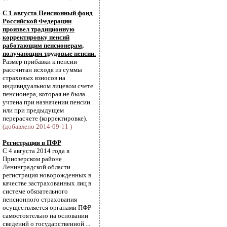
С 1 августа Пенсионный фонд
Российской Федерации
произвел традиционную
корректировку пенсий
работающим пенсионерам,
получающим трудовые пенсии.
Размер прибавки к пенсии
рассчитан исходя из суммы
страховых взносов на
индивидуальном лицевом счете
пенсионера, которая не была
учтена при назначении пенсии
или при предыдущем
перерасчете (корректировке).
(добавлено 2014-09-11 )
Регистрация в ПФР
С 4 августа 2014 года в
Приозерском районе
Ленинградской области
регистрация новорожденных в
качестве застрахованных лиц в
системе обязательного
пенсионного страхования
осуществляется органами ПФР
самостоятельно на основании
сведений о государственной ...