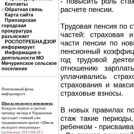
- повысить роль ст
Контакты
расчете пенсии.
Обратная связь
Карта сайта
Приозерская
Трудовая пенсия по ст
городская
прокуратура
частей: страховая 
разъясняет
части пенсии по но
РОСПОТРЕБНАДЗОР
информирует
пенсионный коэффиц
Информация о
деятельности МО
год трудовой деяте
Мичуринское сельское
отношению зарплат
поселение
уплачивались стра
страхования и макси
Пенсионный фонд
страховые взносы.
информирует
Школа молодого пенсионера
Каждую первую и третью
В новых правилах по
пятницу месяца в Управлении
стаж такие периоды
проходит ставший уже
традиционным проект «Школа
ребенком - присваив
молодого пенсионера».
(добавлено 2015-04-29 )