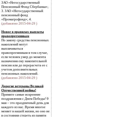
ЗАО «Негосударственный
Пенсионный Фонд Сбербанка»;
3. ЗАО «Негосударственный
пенсионный фонд
«Промагрофонд»; 4.
(добавлено 2015-04-29 )
Новое в правилах выплаты
правопреемникам
По закону средства пенсионных
накоплений могут
выплачиваться
правопреемникам в том случае,
если человек умер до момента
назначения ему накопительной
пенсии или до перерасчета ее с
учетом дополнительных
пенсионных накоплений.
(добавлено 2015-04-29 )
Дорогие ветераны Великой
Отечественной войны!
Примите самые искренние
поздравления с Днем Победы! 9
мая – это праздничный день для
каждого из нас. Время многое
меняет в нашей жизни, но оно не
в состоянии стереть из памяти