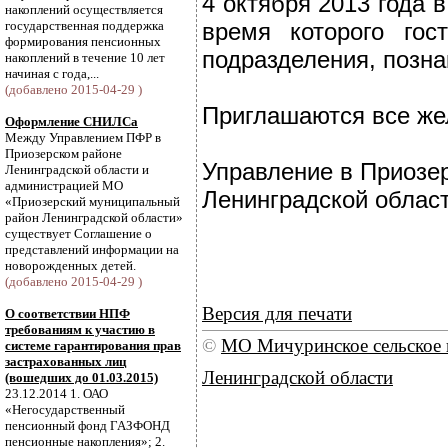
4 октября 2013 года 
накоплений осуществляется
государственная поддержка
время которого гос
формирования пенсионных
подразделения, позна
накоплений в течение 10 лет
начиная с года,...
(добавлено 2015-04-29 )
Приглашаются все ж
Оформление СНИЛСа
Между Управлением ПФР в
Приозерском районе
Управление в Приозе
Ленинградской области и
администрацией МО
Ленинградской облас
«Приозерский муниципальный
район Ленинградской области»
существует Соглашение о
представлений информации на
новорожденных детей.
(добавлено 2015-04-29 )
Версия для печати
О соответствии НПФ
требованиям к участию в
©
МО Мичуринское сельское 
системе гарантирования прав
застрахованных лиц
Ленинградской области
(вошедших до 01.03.2015)
23.12.2014 1. ОАО
«Негосударственный
пенсионный фонд ГАЗФОНД
пенсионные накопления»; 2.