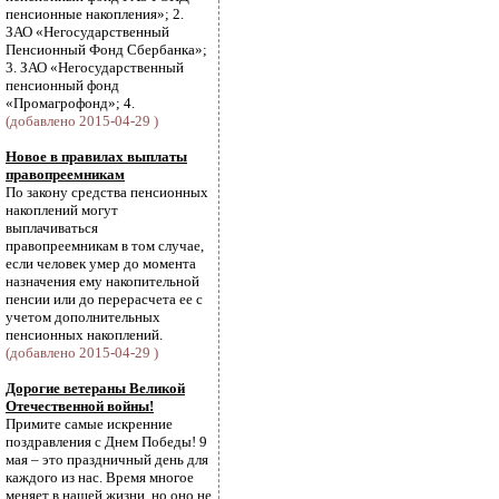
пенсионные накопления»; 2.
ЗАО «Негосударственный
Пенсионный Фонд Сбербанка»;
3. ЗАО «Негосударственный
пенсионный фонд
«Промагрофонд»; 4.
(добавлено 2015-04-29 )
Новое в правилах выплаты
правопреемникам
По закону средства пенсионных
накоплений могут
выплачиваться
правопреемникам в том случае,
если человек умер до момента
назначения ему накопительной
пенсии или до перерасчета ее с
учетом дополнительных
пенсионных накоплений.
(добавлено 2015-04-29 )
Дорогие ветераны Великой
Отечественной войны!
Примите самые искренние
поздравления с Днем Победы! 9
мая – это праздничный день для
каждого из нас. Время многое
меняет в нашей жизни, но оно не