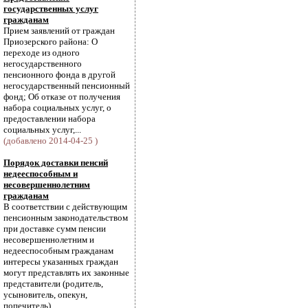
государственных услуг
гражданам
Прием заявлений от граждан
Приозерского района: О
переходе из одного
негосударственного
пенсионного фонда в другой
негосударственный пенсионный
фонд; Об отказе от получения
набора социальных услуг, о
предоставлении набора
социальных услуг,...
(добавлено 2014-04-25 )
Порядок доставки пенсий
недееспособным и
несовершеннолетним
гражданам
В соответствии с действующим
пенсионным законодательством
при доставке сумм пенсии
несовершеннолетним и
недееспособным гражданам
интересы указанных граждан
могут представлять их законные
представители (родитель,
усыновитель, опекун,
попечитель).