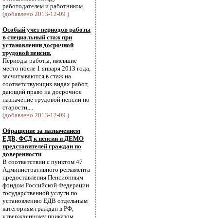
работодателем и работником.
(добавлено 2013-12-09 )
Особый учет периодов работы
в специальный стаж при
установлении досрочной
трудовой пенсии.
Периоды работы, имевшие
место после 1 января 2013 года,
засчитываются в стаж на
соответствующих видах работ,
дающий право на досрочное
назначение трудовой пенсии по
старости,...
(добавлено 2013-12-09 )
Обращение за назначением
ЕДВ, ФСД к пенсии и ДЕМО
представителей граждан по
доверенности
В соответствии с пунктом 47
Административного регламента
предоставления Пенсионным
фондом Российской Федерации
государственной услуги по
установлению ЕДВ отдельным
категориям граждан в РФ,
утвержденному приказом