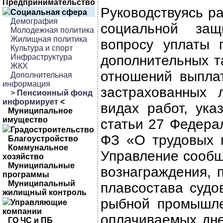
Предпринимательство
Руководствуясь р
Социальная сфера
Демография
социальной за
Молодежная политика
Жилищная политика
вопросу уплаты 
Культура и спорт
Инфраструктура
дополнительных т
ЖКХ
отношений выпла
Дополнительная
информация
застрахованных 
>
Пенсионный фонд
информирует
<
видах работ, ука
Муниципальное
имущество
статьи 27 Федера
Градостроительство
ФЗ «О трудовых 
Благоустройство
Коммунальное
Управление сообщ
хозяйство
Муниципальные
вознаграждения, 
программы
Муниципальный
плавсостава судо
жилищный контроль
рыбной промышле
Управляющие
компании
оплачиваемых дне
ГО ЧС и ПБ