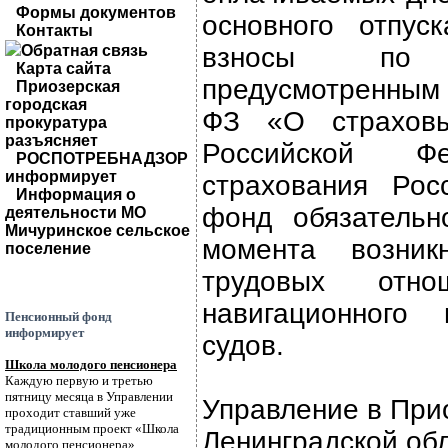
Формы документов
основного отпус
Контакты
Обратная связь
взносы по д
Карта сайта
предусмотренным 
Приозерская
городская
ФЗ «О страхов
прокуратура
разъясняет
Российской Ф
РОСПОТРЕБНАДЗОР
информирует
страхования Рос
Информация о
фонд обязательн
деятельности МО
Мичуринское сельское
момента возник
поселение
трудовых отн
навигационного
Пенсионный фонд
информирует
судов.
Школа молодого пенсионера
Каждую первую и третью
пятницу месяца в Управлении
Управление в При
проходит ставший уже
традиционным проект «Школа
Ленинградской об
молодого пенсионера».