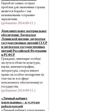
Одной из самых острых
проблем для экономики страны
является борьба с так
называемыми «серыми»
зарплатами.
(добавлено 2014-09-11 )
Дополнительное материальное
обеспечение Лауреатам
Ленинской премии, лауреатам
государственных премий СССР
и лауреатам государственных
премий Российской Федерации
и РСФСР
Граждане, имеющие особые
заслуги в области культуры,
науки, кинематографии,
литературы, спорта имеют
право на особое поощрение (в
том числе и в сфере
пенсионного обеспечения) от
государства.
(добавлено 2014-09-11 )
«Личный кабинет
плательщика» - к услугам
работодателей
«Личный кабинет плательщика