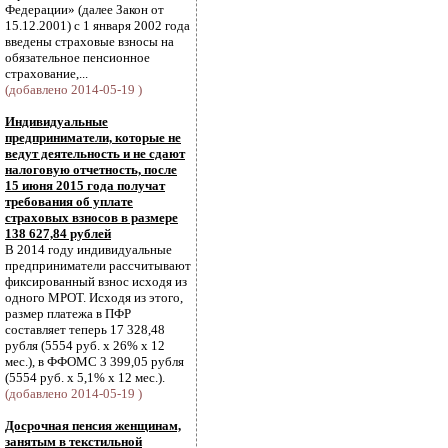
Федерации» (далее Закон от
15.12.2001) с 1 января 2002 года
введены страховые взносы на
обязательное пенсионное
страхование,...
(добавлено 2014-05-19 )
Индивидуальные
предприниматели, которые не
ведут деятельность и не сдают
налоговую отчетность, после
15 июня 2015 года получат
требования об уплате
страховых взносов в размере
138 627,84 рублей
В 2014 году индивидуальные
предприниматели рассчитывают
фиксированный взнос исходя из
одного МРОТ. Исходя из этого,
размер платежа в ПФР
составляет теперь 17 328,48
рубля (5554 руб. х 26% х 12
мес.), в ФФОМС 3 399,05 рубля
(5554 руб. х 5,1% х 12 мес.).
(добавлено 2014-05-19 )
Досрочная пенсия женщинам,
занятым в текстильной