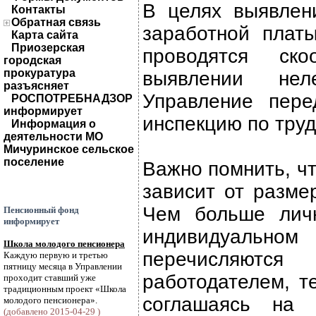
В целях выявлен
Контакты
Обратная связь
заработной плат
Карта сайта
Приозерская
проводятся ско
городская
прокуратура
выявлении нел
разъясняет
Управление пер
РОСПОТРЕБНАДЗОР
информирует
инспекцию по труд
Информация о
деятельности МО
Мичуринское сельское
поселение
Важно помнить, ч
зависит от разме
Чем больше лич
Пенсионный фонд
информирует
индивидуальн
Школа молодого пенсионера
перечисляютс
Каждую первую и третью
пятницу месяца в Управлении
работодателем, т
проходит ставший уже
традиционным проект «Школа
соглашаясь на 
молодого пенсионера».
(добавлено 2015-04-29 )