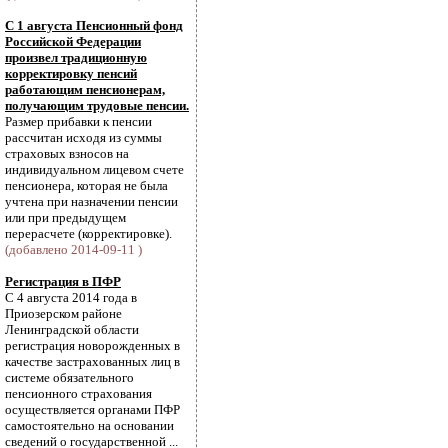
С 1 августа Пенсионный фонд
Российской Федерации
произвел традиционную
корректировку пенсий
работающим пенсионерам,
получающим трудовые пенсии.
Размер прибавки к пенсии
рассчитан исходя из суммы
страховых взносов на
индивидуальном лицевом счете
пенсионера, которая не была
учтена при назначении пенсии
или при предыдущем
перерасчете (корректировке).
(добавлено 2014-09-11 )
Регистрация в ПФР
С 4 августа 2014 года в
Приозерском районе
Ленинградской области
регистрация новорожденных в
качестве застрахованных лиц в
системе обязательного
пенсионного страхования
осуществляется органами ПФР
самостоятельно на основании
сведений о государственной ...