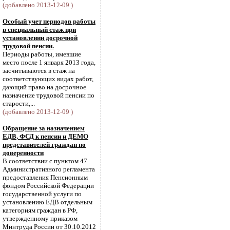
(добавлено 2013-12-09 )
Особый учет периодов работы
в специальный стаж при
установлении досрочной
трудовой пенсии.
Периоды работы, имевшие
место после 1 января 2013 года,
засчитываются в стаж на
соответствующих видах работ,
дающий право на досрочное
назначение трудовой пенсии по
старости,...
(добавлено 2013-12-09 )
Обращение за назначением
ЕДВ, ФСД к пенсии и ДЕМО
представителей граждан по
доверенности
В соответствии с пунктом 47
Административного регламента
предоставления Пенсионным
фондом Российской Федерации
государственной услуги по
установлению ЕДВ отдельным
категориям граждан в РФ,
утвержденному приказом
Минтруда России от 30.10.2012