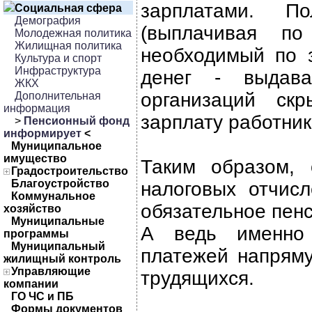
зарплатами. По
Социальная сфера
Демография
(выплачивая п
Молодежная политика
Жилищная политика
необходимый по 
Культура и спорт
Инфраструктура
денег - выдава
ЖКХ
организаций ск
Дополнительная
информация
зарплату работник
>
Пенсионный фонд
информирует
<
Муниципальное
имущество
Таким образом,
Градостроительство
Благоустройство
налоговых отчис
Коммунальное
обязательное пен
хозяйство
Муниципальные
А ведь именно 
программы
Муниципальный
платежей напрям
жилищный контроль
Управляющие
трудящихся.
компании
ГО ЧС и ПБ
Формы документов