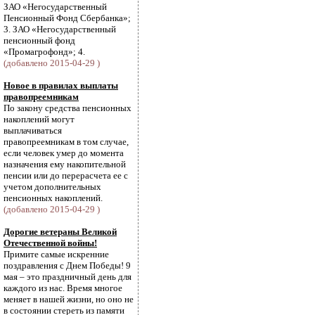
ЗАО «Негосударственный
Пенсионный Фонд Сбербанка»;
3. ЗАО «Негосударственный
пенсионный фонд
«Промагрофонд»; 4.
(добавлено 2015-04-29 )
Новое в правилах выплаты
правопреемникам
По закону средства пенсионных
накоплений могут
выплачиваться
правопреемникам в том случае,
если человек умер до момента
назначения ему накопительной
пенсии или до перерасчета ее с
учетом дополнительных
пенсионных накоплений.
(добавлено 2015-04-29 )
Дорогие ветераны Великой
Отечественной войны!
Примите самые искренние
поздравления с Днем Победы! 9
мая – это праздничный день для
каждого из нас. Время многое
меняет в нашей жизни, но оно не
в состоянии стереть из памяти