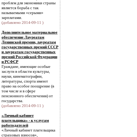
проблем для экономики страны
является борьба с так
называемыми «серыми»
зарплатами.
(добавлено 2014-09-11 )
Дополнительное материальное
обеспечение Лауреатам
Ленинской премии, лауреатам
государственных премий СССР
и лауреатам государственных
премий Российской Федерации
и РСФСР
Граждане, имеющие особые
заслуги в области культуры,
науки, кинематографии,
литературы, спорта имеют
право на особое поощрение (в
том числе и в сфере
пенсионного обеспечения) от
государства.
(добавлено 2014-09-11 )
«Личный кабинет
плательщика» - к услугам
работодателей
«Личный кабинет плательщика
страховых взносов»,