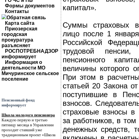
ГО ЧС и ПБ
Формы документов
капитал».
Контакты
Обратная связь
Карта сайта
Суммы страховых вз
Приозерская
лицо после 1 январ
городская
прокуратура
Российской Федерац
разъясняет
трудовой пенсии,
РОСПОТРЕБНАДЗОР
информирует
пенсионного капит
Информация о
величины которого о
деятельности МО
Мичуринское сельское
При этом в расчетны
поселение
статьей 20 Закона о
поступившие в Пен
Пенсионный фонд
взносов. Следовател
информирует
страховые взносы в
Школа молодого пенсионера
за работников, в том
Каждую первую и третью
пятницу месяца в Управлении
денежных средств, 
проходит ставший уже
традиционным проект «Школа
включены в расчетны