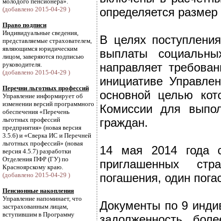
молодого пенсионера».
(добавлено 2015-04-29 )
определяется размер 
Право подписи
Индивидуальные сведения,
В целях поступлени
представляемые страхователем,
являющимся юридическим
выплаты социальны
лицом, заверяются подписью
руководителя.
направляет требован
(добавлено 2015-04-29 )
инициативе Управле
Перечни льготных профессий
основной целью кот
Управление информирует об
изменении версий программного
Комиссии для выпол
обеспечения «Перечень
льготных профессий
граждан.
предприятия» (новая версия
3.5.6) и «Сверка ИС и Перечней
льготных профессий» (новая
14 мая 2014 года с
версия 4.5.7) разработки
Отделения ПФР (ГУ) по
приглашенных стр
Красноярскому краю.
(добавлено 2015-04-29 )
погашения, один пога
Пенсионные накопления
Управление напоминает, что
Документы по 9 инд
застрахованным лицам,
вступившим в Программу
задолженность бол