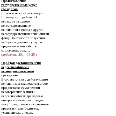
Предоставление
государственных услуг
гражданам
Прием заявлений от граждан
Приозерского района: О
переходе из одного
негосударственного
пенсионного фонда в другой
негосударственный пенсионный
фонд; Об отказе от получения
набора социальных услуг, о
предоставлении набора
социальных услуг,...
(добавлено 2014-04-25 )
Порядок доставки пенсий
недееспособным и
несовершеннолетним
гражданам
В соответствии с действующим
пенсионным законодательством
при доставке сумм пенсии
несовершеннолетним и
недееспособным гражданам
интересы указанных граждан
могут представлять их законные
представители (родитель,
усыновитель, опекун,