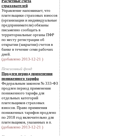
Расчетные счета
страхователей
Управление напоминает, что
плательщики страховых взносов
(организации и индивидуальные
предприниматели) обязаны
письменно сообщать в
территориальные органы ПФР
по месту регистрации об
открытии (закрытии) счетов в
банке в течение семи рабочих
дней.
(добавлено 2013-12-21 )
Пенсионный фонд
Продлен период применения
пониженного тарифа
Федеральным законом № 333-ФЗ
продлен период применения
пониженного тарифа для
отдельных категорий
плательщиков страховых
взносов. Право примнения
пониженных тарифов продлено
по 2018 год включительно для
плательщиков, указанных в п.
(добавлено 2013-12-21 )