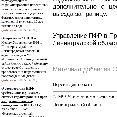
государственного
софинансирования пенсионных
дополнительно с ц
накоплений осуществляется
выезда за границу.
государственная поддержка
формирования пенсионных
накоплений в течение 10 лет
начиная с года,...
(добавлено 2015-04-29 )
Управление ПФР в Пр
Оформление СНИЛСа
Ленинградской облас
Между Управлением ПФР в
Приозерском районе
Ленинградской области и
администрацией МО
«Приозерский муниципальный
район Ленинградской области»
существует Соглашение о
Материал добавлен 2
представлений информации на
новорожденных детей.
(добавлено 2015-04-29 )
Версия для печати
О соответствии НПФ
требованиям к участию в
©
МО Мичуринское сельское 
системе гарантирования прав
застрахованных лиц
Ленинградской области
(вошедших до 01.03.2015)
23.12.2014 1. ОАО
«Негосударственный