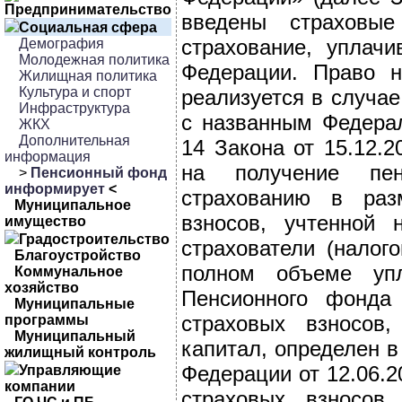
Предпринимательство
введены страховые
Социальная сфера
страхование, уплач
Демография
Молодежная политика
Федерации. Право н
Жилищная политика
Культура и спорт
реализуется в случае
Инфраструктура
с названным Федерал
ЖКХ
Дополнительная
14 Закона от 15.12.
информация
на получение пен
>
Пенсионный фонд
информирует
<
страхованию в раз
Муниципальное
взносов, учтенной 
имущество
Градостроительство
страхователи (налог
Благоустройство
полном объеме уп
Коммунальное
хозяйство
Пенсионного фонда
Муниципальные
страховых взносов
программы
Муниципальный
капитал, определен 
жилищный контроль
Федерации от 12.06.
Управляющие
компании
страховых взносов