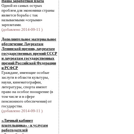
Наша заработная плата
Одной из самых острых
проблем для экономики страны
является борьба с так
называемыми «серыми»
зарплатами.
(добавлено 2014-09-11 )
Дополнительное материальное
обеспечение Лауреатам
Ленинской премии, лауреатам
государственных премий СССР
и лауреатам государственных
премий Российской Федерации
и РСФСР
Граждане, имеющие особые
заслуги в области культуры,
науки, кинематографии,
литературы, спорта имеют
право на особое поощрение (в
том числе и в сфере
пенсионного обеспечения) от
государства.
(добавлено 2014-09-11 )
«Личный кабинет
плательщика» - к услугам
работодателей