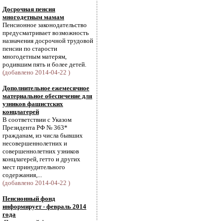
Досрочная пенсия
многодетным мамам
Пенсионное законодательство
предусматривает возможность
назначения досрочной трудовой
пенсии по старости
многодетным матерям,
родившим пять и более детей.
(добавлено 2014-04-22 )
Дополнительное ежемесячное
материальное обеспечение для
узников фашистских
концлагерей
В соответствии с Указом
Президента РФ № 363*
гражданам, из числа бывших
несовершеннолетних и
совершеннолетних узников
концлагерей, гетто и других
мест принудительного
содержания,...
(добавлено 2014-04-22 )
Пенсионный фонд
информирует - февраль 2014
года