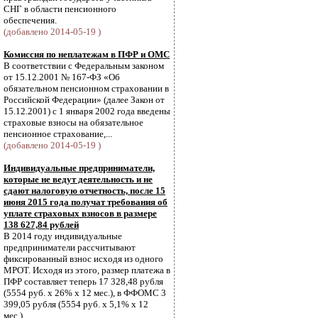
СНГ в области пенсионного
обеспечения.
(добавлено 2014-05-19 )
Комиссия по неплатежам в ПФР и ОМС
В соответствии с Федеральным законом
от 15.12.2001 № 167-ФЗ «Об
обязательном пенсионном страховании в
Российской Федерации» (далее Закон от
15.12.2001) с 1 января 2002 года введены
страховые взносы на обязательное
пенсионное страхование,...
(добавлено 2014-05-19 )
Индивидуальные предприниматели,
которые не ведут деятельность и не
сдают налоговую отчетность, после 15
июня 2015 года получат требования об
уплате страховых взносов в размере
138 627,84 рублей
В 2014 году индивидуальные
предприниматели рассчитывают
фиксированный взнос исходя из одного
МРОТ. Исходя из этого, размер платежа в
ПФР составляет теперь 17 328,48 рубля
(5554 руб. х 26% х 12 мес.), в ФФОМС 3
399,05 рубля (5554 руб. х 5,1% х 12
мес.).