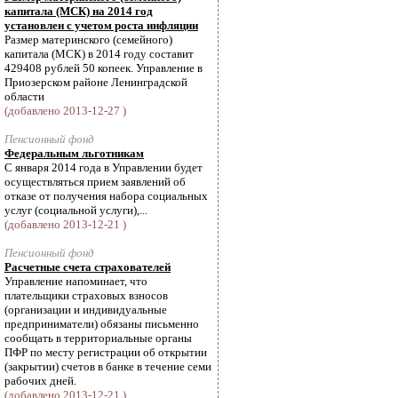
капитала (МСК) на 2014 год
установлен с учетом роста инфляции
Размер материнского (семейного)
капитала (МСК) в 2014 году составит
429408 рублей 50 копеек. Управление в
Приозерском районе Ленинградской
области
(добавлено 2013-12-27 )
Пенсионный фонд
Федеральным льготникам
С января 2014 года в Управлении будет
осуществляться прием заявлений об
отказе от получения набора социальных
услуг (социальной услуги),...
(добавлено 2013-12-21 )
Пенсионный фонд
Расчетные счета страхователей
Управление напоминает, что
плательщики страховых взносов
(организации и индивидуальные
предприниматели) обязаны письменно
сообщать в территориальные органы
ПФР по месту регистрации об открытии
(закрытии) счетов в банке в течение семи
рабочих дней.
(добавлено 2013-12-21 )