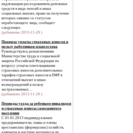
надлежащим расходованием денежных
средств в виде пенсий и иных
социальных выплат, право на получение
которых связано со статусом
неработающего лица, сообщает
следующее.
(добавлено 2013-11-29 )
Правила уплаты страховых взносов в
пользу работников плавсостава
Руководствуясь разъяснениями
Министерства труда и социальной
защиты Российской Федерации по
вопросу уплаты плательщиками
страховых взносов дополнительных
тарифов страховых взносов в ПФР в
отношений выплат и иных
вознаграждений в пользу
застрахованных ...
(добавлено 2013-11-29 )
Периоды ухода за ребенком-инвалидом
и страховые взносы самозанятого
населения
С 01.01.2013 индивидуальные
предприниматели, главы и члены
крестьянских (фермерских) хозяйств,
адвокаты и частные нотариусы не