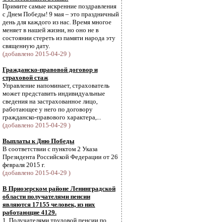
Примите самые искренние поздравления
с Днем Победы! 9 мая – это праздничный
день для каждого из нас. Время многое
меняет в нашей жизни, но оно не в
состоянии стереть из памяти народа эту
священную дату.
(добавлено 2015-04-29 )
Гражданско-правовой договор и
страховой стаж
Управление напоминает, страхователь
может представить индивидуальные
сведения на застрахованное лицо,
работающее у него по договору
гражданско-правового характера,...
(добавлено 2015-04-29 )
Выплаты к Дню Победы
В соответствии с пунктом 2 Указа
Президента Российской Федерации от 26
февраля 2015 г.
(добавлено 2015-04-29 )
В Приозерском районе Ленинградской
области получателями пенсии
являются 17155 человек, из них
работающие 4129.
1. Получателями трудовой пенсии по