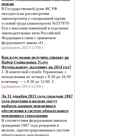
пенсии
В Государственной думе ФС РФ
находятся на рассмотрении
законопроекты о специальной оценке
условий труда (законопроект №337970-
6) и о внесении изменений в отдельные
законодательные акты Российской
Федерации в связи с принятием
федерального закона «О ...
(добавлено 2013-12-09 )
Как и где можно получить справку на
Набор Социальных Услуг
Федеральному льготнику на 2014 год?
1. В клиентской службе Управления: с
понедельника по четверг с 8.30 до 16.30
в пятницу — с 8.30 до 12.00. 2.
(добавлено 2013-12-09 )
До 31 декабря 2015 года граждане 1967
года рождения и моложе могут
выбрать вариант пенсионного
обеспечения в системе обязательного
пенсионного страхования
В соответствии федеральным законом
гражданам 1967 года рождения и
моложе, зарегистрированным в системе
обязательного пенсионного