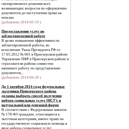
своевременного решения всех
возникающих вопросов по оформлению
документов до наступления права на
пенсию.
(добавлено 2014-05-19 )
Предоставление услуг по
заблаговременной работе
В целях повышения эффективности
заблаговременной работы, во
исполнение Указа Президента РФ от
17.05.2012 № 601 в Приозерском районе
Управление ПФР в Приозерском районе и
страхователи района совместно
начинают работу по представлению
документов,...
(добавлено 2014-04-28 )
До 1 октября 2014 года федеральные
льготники Приозерского района
должны выбрать способ получения
набора социальных услуг (НСУ): в
натуральной или денежной форме
В соответствии с Федеральным законом
№ 178-ФЗ граждане, относящиеся к
льготным категориям, имеют право на
государственную социальную помощь в
виде набора социальных услуг,...