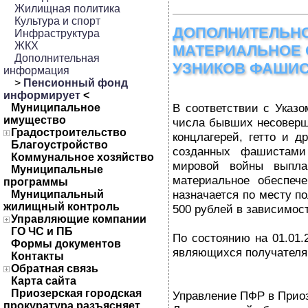
Жилищная политика
Культура и спорт
ДОПОЛНИТЕЛЬН
Инфраструктура
ЖКХ
МАТЕРИАЛЬНОЕ 
Дополнительная
УЗНИКОВ ФАШИС
информация
>
Пенсионный фонд
информирует
<
В соответствии с Указ
Муниципальное
имущество
числа бывших несоверш
Градостроительство
концлагерей, гетто и д
Благоустройство
созданных фашистами
Коммунальное хозяйство
мировой войны выплач
Муниципальные
материальное обеспеч
программы
назначается по месту п
Муниципальный
жилищный контроль
500 рублей в зависимост
Управляющие компании
ГО ЧС и ПБ
По состоянию на 01.01.
Формы документов
являющихся получателям
Контакты
Обратная связь
Карта сайта
Приозерская городская
Управление ПФР в Прио
прокуратура разъясняет