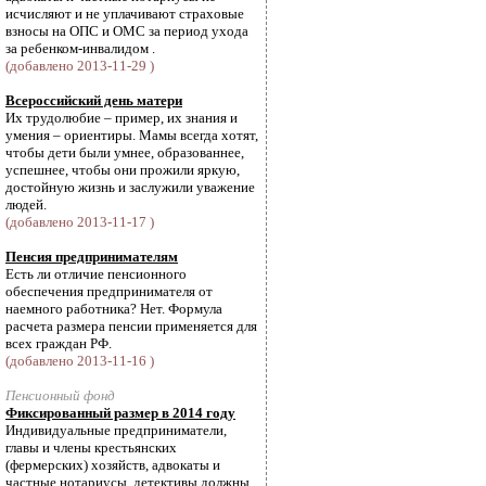
исчисляют и не уплачивают страховые
взносы на ОПС и ОМС за период ухода
за ребенком-инвалидом .
(добавлено 2013-11-29 )
Всероссийский день матери
Их трудолюбие – пример, их знания и
умения – ориентиры. Мамы всегда хотят,
чтобы дети были умнее, образованнее,
успешнее, чтобы они прожили яркую,
достойную жизнь и заслужили уважение
людей.
(добавлено 2013-11-17 )
Пенсия предпринимателям
Есть ли отличие пенсионного
обеспечения предпринимателя от
наемного работника? Нет. Формула
расчета размера пенсии применяется для
всех граждан РФ.
(добавлено 2013-11-16 )
Пенсионный фонд
Фиксированный размер в 2014 году
Индивидуальные предприниматели,
главы и члены крестьянских
(фермерских) хозяйств, адвокаты и
частные нотариусы, детективы должны